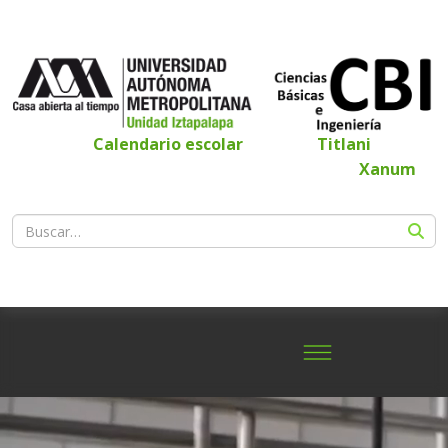
Calendario escolar
Titlani
Xanum