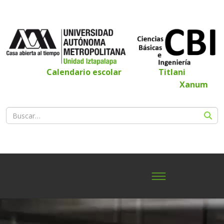
Calendario escolar
Titlani
Xanum