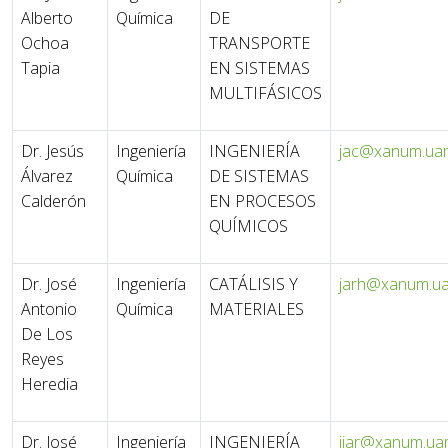
Alberto
Química
DE
Ochoa
TRANSPORTE
Tapia
EN SISTEMAS
MULTIFÁSICOS
Dr. Jesús
Ingeniería
INGENIERÍA
jac@xanum.ua
Álvarez
Química
DE SISTEMAS
Calderón
EN PROCESOS
QUÍMICOS
Dr. José
Ingeniería
CATÁLISIS Y
jarh@xanum.u
Antonio
Química
MATERIALES
De Los
Reyes
Heredia
Dr. José
Ingeniería
INGENIERÍA
jjar@xanum.ua