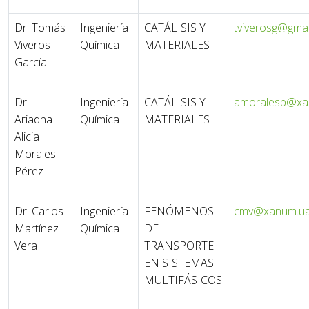
Dr. Tomás
Ingeniería
CATÁLISIS Y
tviverosg@gma
Viveros
Química
MATERIALES
García
Dr.
Ingeniería
CATÁLISIS Y
amoralesp@xa
Ariadna
Química
MATERIALES
Alicia
Morales
Pérez
Dr. Carlos
Ingeniería
FENÓMENOS
cmv@xanum.u
Martínez
Química
DE
Vera
TRANSPORTE
EN SISTEMAS
MULTIFÁSICOS