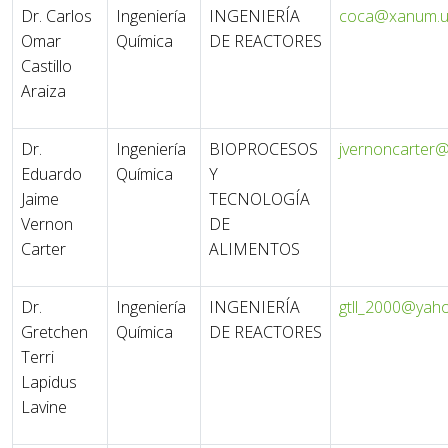
Dr. Carlos
Ingeniería
INGENIERÍA
coca@xanum.
Omar
Química
DE REACTORES
Castillo
Araiza
Dr.
Ingeniería
BIOPROCESOS
jvernoncarter
Eduardo
Química
Y
Jaime
TECNOLOGÍA
Vernon
DE
Carter
ALIMENTOS
Dr.
Ingeniería
INGENIERÍA
gtll_2000@yah
Gretchen
Química
DE REACTORES
Terri
Lapidus
Lavine