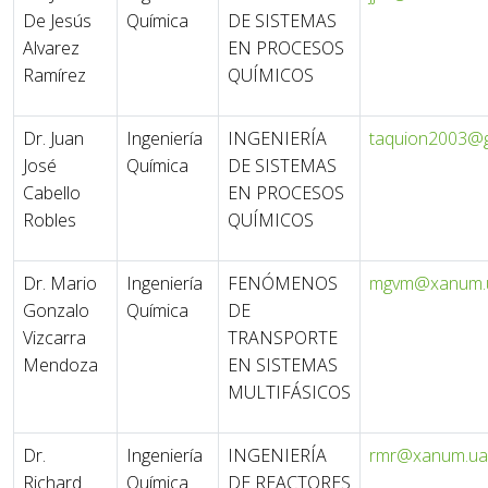
De Jesús
Química
DE SISTEMAS
Alvarez
EN PROCESOS
Ramírez
QUÍMICOS
Dr. Juan
Ingeniería
INGENIERÍA
taquion2003@g
José
Química
DE SISTEMAS
Cabello
EN PROCESOS
Robles
QUÍMICOS
Dr. Mario
Ingeniería
FENÓMENOS
mgvm@xanum.
Gonzalo
Química
DE
Vizcarra
TRANSPORTE
Mendoza
EN SISTEMAS
MULTIFÁSICOS
Dr.
Ingeniería
INGENIERÍA
rmr@xanum.u
Richard
Química
DE REACTORES