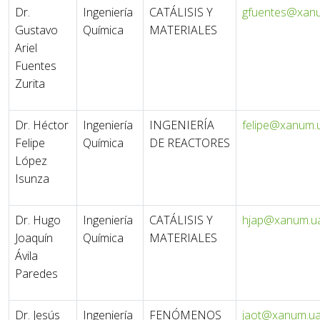
Dr.
Ingeniería
CATÁLISIS Y
gfuentes@xan
Gustavo
Química
MATERIALES
Ariel
Fuentes
Zurita
Dr. Héctor
Ingeniería
INGENIERÍA
felipe@xanum.
Felipe
Química
DE REACTORES
López
Isunza
Dr. Hugo
Ingeniería
CATÁLISIS Y
hjap@xanum.u
Joaquín
Química
MATERIALES
Ávila
Paredes
Dr. Jesús
Ingeniería
FENÓMENOS
jaot@xanum.u