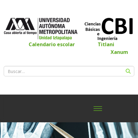
Calendario escolar
Titlani
Xanum