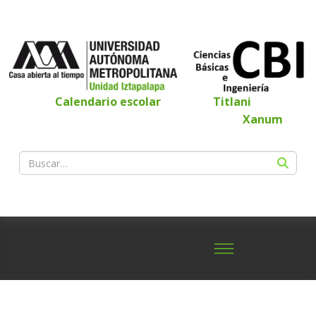
Calendario escolar
Titlani
Xanum