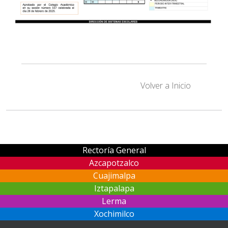
Volver a Inicio
Rectoría General
Azcapotzalco
Cuajimalpa
Iztapalapa
Lerma
Xochimilco