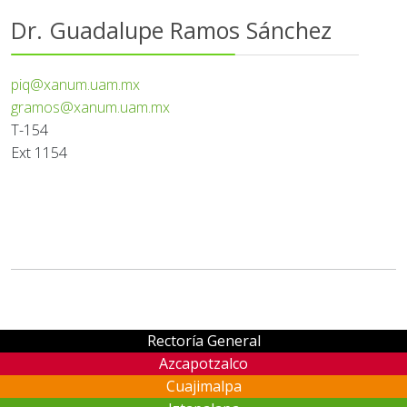
Dr. Guadalupe Ramos Sánchez
piq@xanum.uam.mx
gramos@xanum.uam.mx
T-154
Ext 1154
Rectoría General
Azcapotzalco
Cuajimalpa