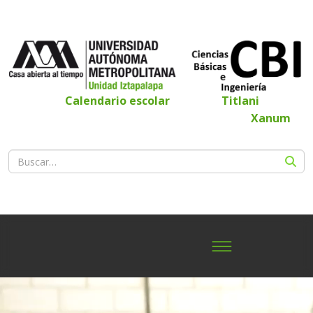
Calendario escolar
Titlani
Xanum