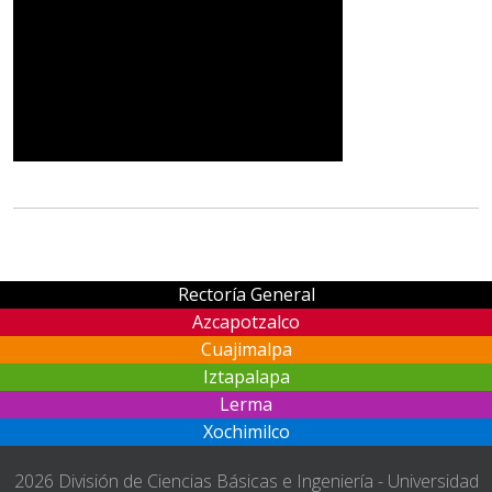
Rectoría General
Azcapotzalco
Cuajimalpa
Iztapalapa
Lerma
Xochimilco
2026 División de Ciencias Básicas e Ingeniería - Universidad