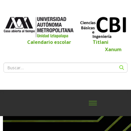
Calendario escolar
Titlani
Xanum