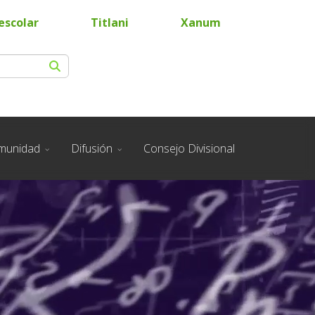
escolar
Titlani
Xanum
munidad
Difusión
Consejo Divisional