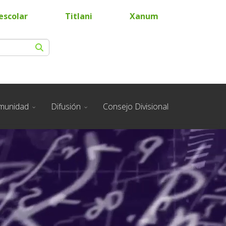
escolar
Titlani
Xanum
munidad
Difusión
Consejo Divisional