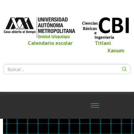
Calendario escolar
Titlani
Xanum