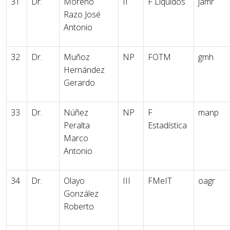
31
Dr.
Moreno
II
F Líquidos
jamr
Razo José
Antonio
32
Dr.
Muñoz
NP
FOTM
gmh
Hernández
Gerardo
33
Dr.
Núñez
NP
F
manp
Peralta
Estadística
Marco
Antonio
34
Dr.
Olayo
III
FMeIT
oagr
González
Roberto