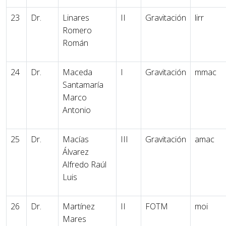
23
Dr.
Linares
II
Gravitación
lirr
Romero
Román
24
Dr.
Maceda
I
Gravitación
mmac
Santamaría
Marco
Antonio
25
Dr.
Macías
III
Gravitación
amac
Álvarez
Alfredo Raúl
Luis
26
Dr.
Martínez
II
FOTM
moi
Mares