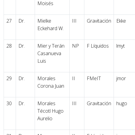
Moisés
27
Dr.
Mielke
III
Gravitación
Ekke
Eckehard W.
28
Dr.
Mier y Terán
NP
F Líquidos
lmyt
Casanueva
Luis
29
Dr.
Morales
II
FMeIT
jmor
Corona Juan
30
Dr.
Morales
III
Gravitación
hugo
Técotl Hugo
Aurelio