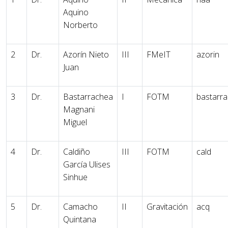
Aquino
Norberto
2
Dr.
Azorín Nieto
III
FMeIT
azorin
Juan
3
Dr.
Bastarrachea
I
FOTM
bastarr
Magnani
Miguel
4
Dr.
Caldiño
III
FOTM
cald
García Ulises
Sinhue
5
Dr.
Camacho
II
Gravitación
acq
Quintana