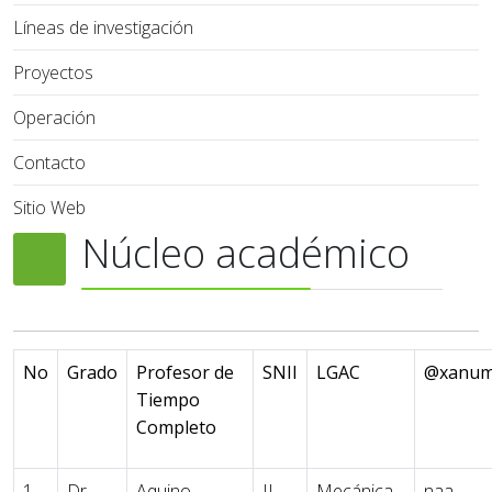
Líneas de investigación
Proyectos
Operación
Contacto
Sitio Web
Núcleo académico
No
Grado
Profesor de
SNII
LGAC
@xanum
Tiempo
Completo
1
Dr.
Aquino
II
Mecánica
naa