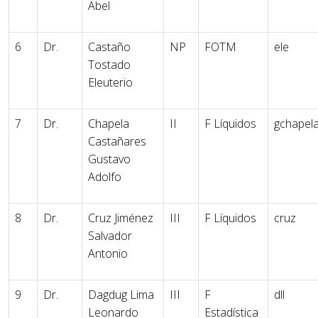
Abel
6
Dr.
Castaño
NP
FOTM
ele
Tostado
Eleuterio
7
Dr.
Chapela
II
F Líquidos
gchapel
Castañares
Gustavo
Adolfo
8
Dr.
Cruz Jiménez
III
F Líquidos
cruz
Salvador
Antonio
9
Dr.
Dagdug Lima
III
F
dll
Leonardo
Estadística