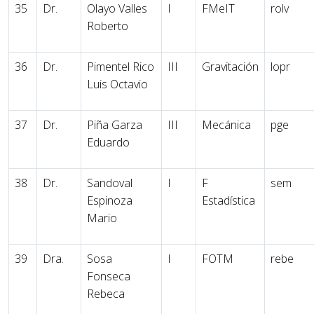
35
Dr.
Olayo Valles
I
FMeIT
rolv
Roberto
36
Dr.
Pimentel Rico
III
Gravitación
lopr
Luis Octavio
37
Dr.
Piña Garza
III
Mecánica
pge
Eduardo
38
Dr.
Sandoval
I
F
sem
Espinoza
Estadística
Mario
39
Dra.
Sosa
I
FOTM
rebe
Fonseca
Rebeca