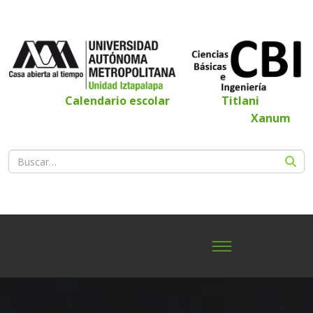
Calendario escolar
Titlani
Xanum