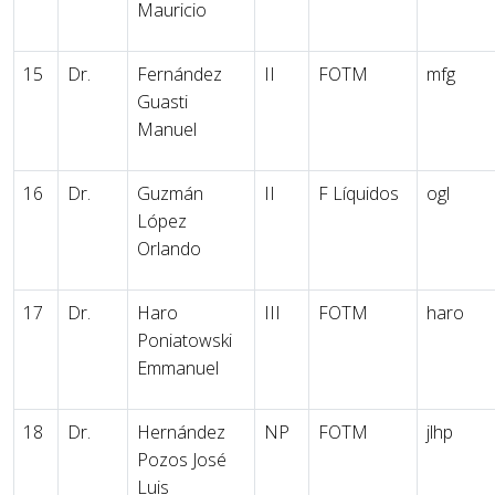
Mauricio
15
Dr.
Fernández
II
FOTM
mfg
Guasti
Manuel
16
Dr.
Guzmán
II
F Líquidos
ogl
López
Orlando
17
Dr.
Haro
III
FOTM
haro
Poniatowski
Emmanuel
18
Dr.
Hernández
NP
FOTM
jlhp
Pozos José
Luis