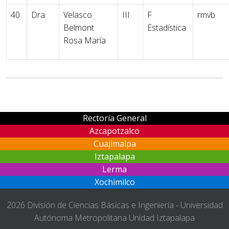
40
Dra.
Velasco
III
F
rmvb
Belmont
Estadística
Rosa María
Rectoría General
Azcapotzalco
Cuajimalpa
Iztapalapa
Lerma
Xochimilco
2026 División de Ciencias Básicas e Ingeniería - Universidad
Autónoma Metropolitana Unidad Iztapalapa