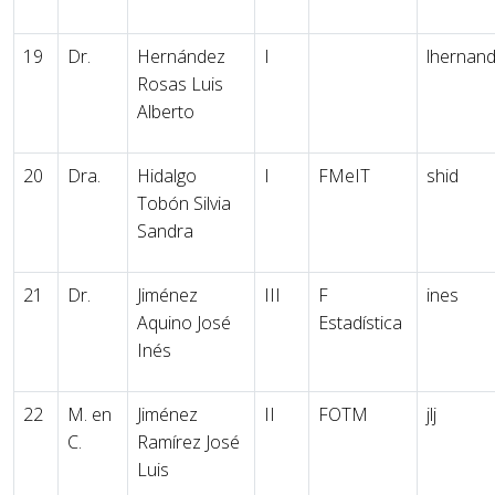
19
Dr.
Hernández
I
lhernand
Rosas Luis
Alberto
20
Dra.
Hidalgo
I
FMeIT
shid
Tobón Silvia
Sandra
21
Dr.
Jiménez
III
F
ines
Aquino José
Estadística
Inés
22
M. en
Jiménez
II
FOTM
jlj
C.
Ramírez José
Luis