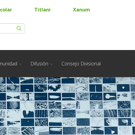
colar
Titlani
Xanum
munidad
Difusión
Consejo Divisional