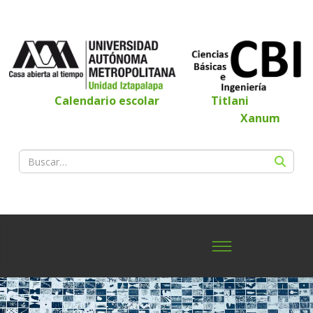
Calendario escolar
Titlani
Xanum