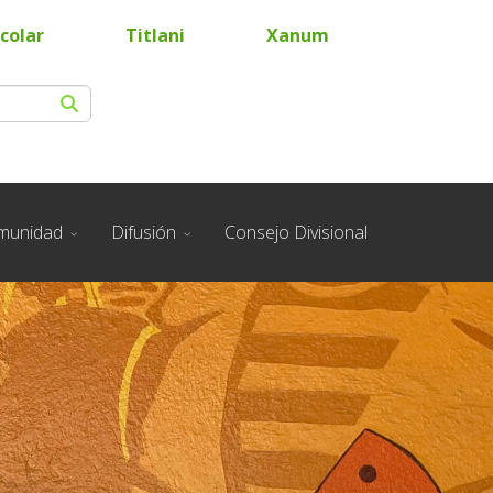
colar
Titlani
Xanum
munidad
Difusión
Consejo Divisional