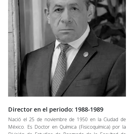
Director en el periodo: 1988-1989
Nació el 25 de noviembre de 1950 en la Ciudad de
México. Es Doctor en Química (Fisicoquímica) por la