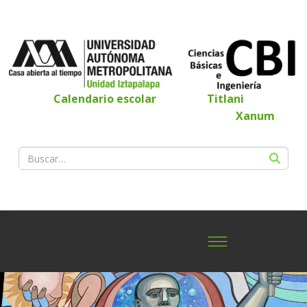
Calendario escolar
Titlani
Xanum