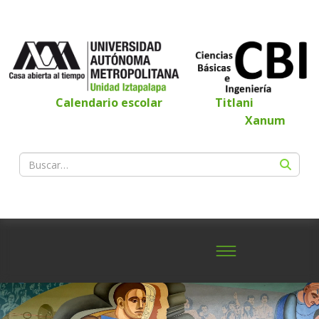
Calendario escolar
Titlani
Xanum