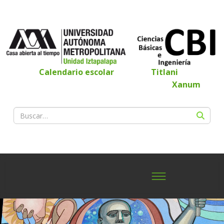
Calendario escolar
Titlani
Xanum