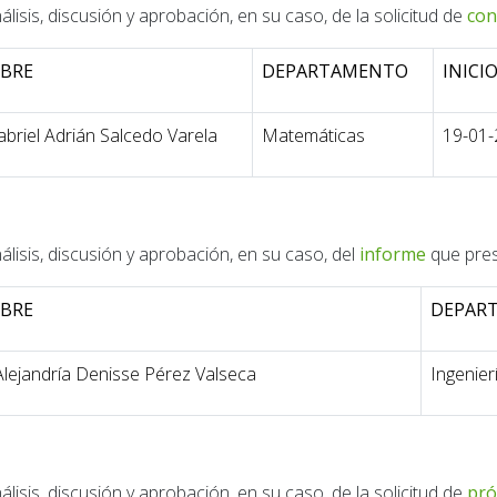
álisis, discusión y aprobación, en su caso, de la solicitud de
con
BRE
DEPARTAMENTO
INICI
abriel Adrián Salcedo Varela
Matemáticas
19-01
álisis, discusión y aprobación, en su caso, del
informe
que pres
BRE
DEPAR
Alejandría Denisse Pérez Valseca
Ingenier
álisis, discusión y aprobación, en su caso, de la solicitud de
pró