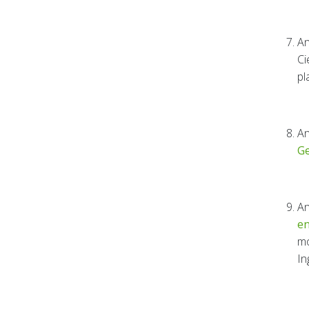
An
Ci
pl
An
Ge
An
en
mo
In