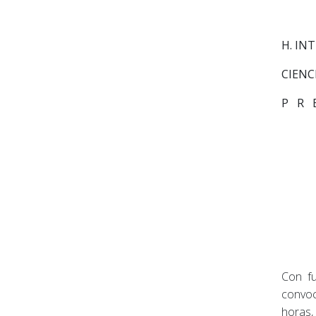
H.
INT
CIENC
P R 
Con fu
convoc
horas,