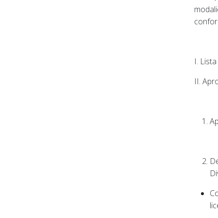
modali
confor
I. List
II. Apr
Ap
De
Di
Co
li