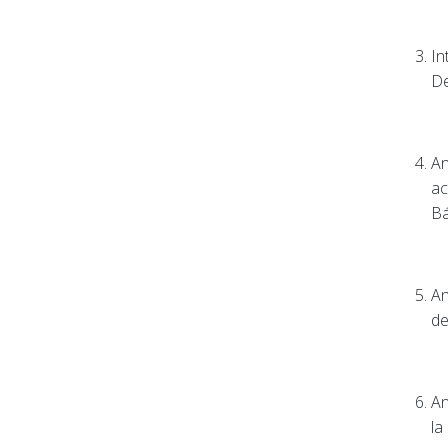
In
De
An
ac
Bá
An
de
An
la