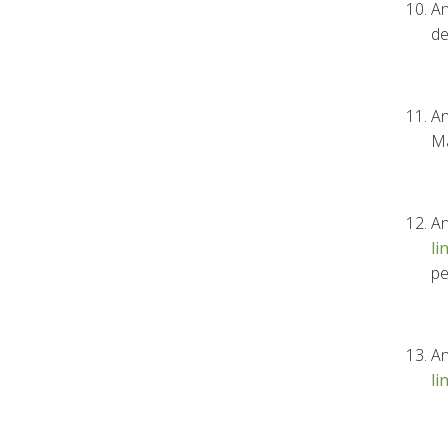
An
de
An
Ma
An
li
pe
An
li