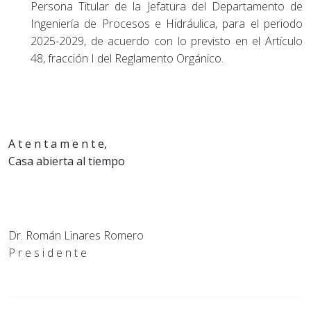
Persona Titular de la Jefatura del Departamento de
Ingeniería de Procesos e Hidráulica, para el periodo
2025-2029, de acuerdo con lo previsto en el Artículo
48, fracción I del Reglamento Orgánico.
A t e n t a m e n t e,
Casa abierta al tiempo
Dr. Román Linares Romero
P r e s i d e n t e